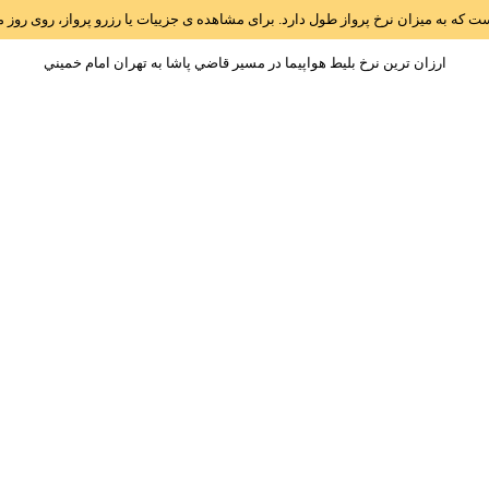
است که به میزان نرخ پرواز طول دارد. برای مشاهده ی جزییات یا رزرو پرواز، روی رو
ارزان ترین نرخ بلیط هواپیما در مسیر قاضي پاشا به تهران امام خميني