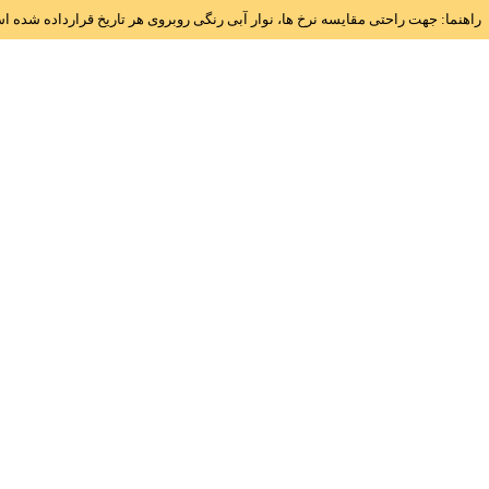
راهنما: جهت راحتی مقایسه نرخ ها، نوار آبی رنگی روبروی هر تاریخ قرارداده شده 